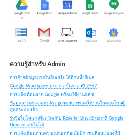
Device Management
Google Calendar
Google Sheet
Admin Controls
Google Hangouts
 Docs
บบจัดเก็บ เข้าถึง และแชร์ไฟล์ในที่เดียว
ail ระดับโลก @Yourcompany พร้อมให้องค์กรของท่าน
สามารถระบุอุปกรณ์ที่ให้ User สามารถเข้าถึง Email ได้อย่างละเอียด
ระบบปฏิทินและตารางการนัดหมายออนไลน์
ระบบที่พัฒนาสำหรับการสร้างข้อมูล
ระบบบริหารจัดการ Email ภายในองค์กรขั้นสู
เหมือนกับการ
รองรับการใช้งานผ่านทุก OS และทุก Email Client
ประชุม Online ในทีมผ่าน G Sui
 30 GB / Email Account และรองรับการขยายสูงสุด
แก้ไข งานเอกสาร โดยการทำงานผ่าน Browserโดยไม่ต้อง
ระดับ HD
ทำให้การประชุมทางไกลไม่ใช่เรื่
งานแบบ Cloud ทำให้สามารถจัดเก็บ
้วด้วย Interface ที่ใช้งานง่ายและรองรับการใช้งาน User
และทำลาย Session หาก User ทำอุปกรณ์นั้นหาย เพื่อความปลอดภัย
ซึ่งเป็นเครื่องมือที่สำคัญต่อการบริหารองค์กร
ใช้โปรแกรม Excel โดยใช้สูตรคำนวณพร้อมกันแบ
การใช้งานที่ดีที่สุด เช่น การบริหาร User, ค
ไป
 Software ซึ่งสามารถแก้ไขงานได้ทุกที่ ทุกเวลา
ore >>
More >>
และพร้อมใช้งานทุกที่ทุกเวลา
Mo
ได้ทุกผ่านทุกอุปกรณ์ ทุกที่ ทุกเวลา
มาก
ต่อการใช้งานสูงสุด
More >>
โดยที่สามารถแชร์ข้อมูลต่อไปได้
Real Time
More >>
สร้างรายงานขั้นสูง
More >>
More >>
More >>
More >>
ความรู้สำหรับ Admin
การย้ายข้อมูลภายในอีเมลไปให้อีกหนึ่งอีเมล
Google Workspace ประกาศขึ้นราคาปี 2567
การแจ้งเตือนจาก Google พร้อมใช้งานแล้ว!
ข้อมูลการตรวจสอบ Assignments พร้อมใช้งานในคอนโซลผู้
ดูแลระบบแล้ว
รู้หรือไม่โดเมนที่จดใหม่กับ Reseller อื่นจะย้ายมาที่ Google
Domain เลยไม่ได้
การแจ้งเตือนด้านความปลอดภัยเมื่อมีการเปลี่ยนแปลงที่มี