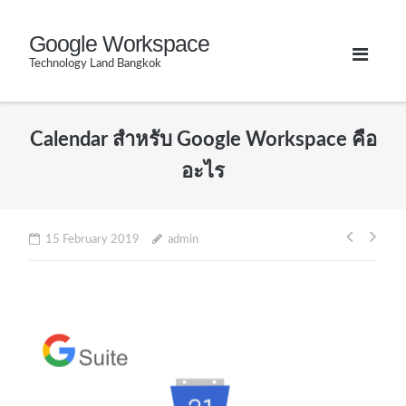
Skip
Google Workspace
to
Technology Land Bangkok
content
Calendar สำหรับ Google Workspace คือ
อะไร
Post
15 February 2019
admin
naviga