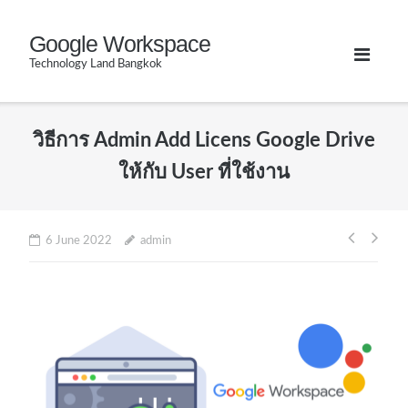
Skip
Google Workspace
to
Technology Land Bangkok
content
วิธีการ Admin Add Licens Google Drive
ให้กับ User ที่ใช้งาน
Post
6 June 2022
admin
naviga