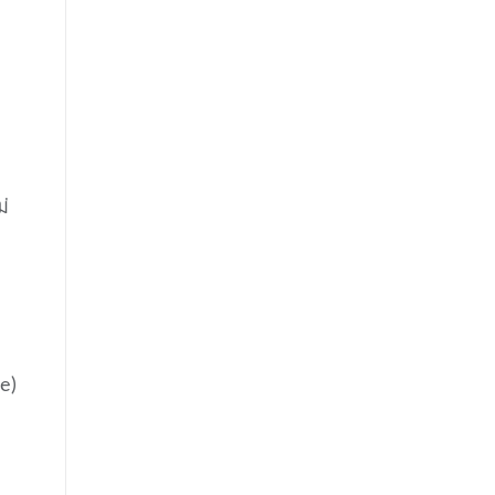
ม่
e)